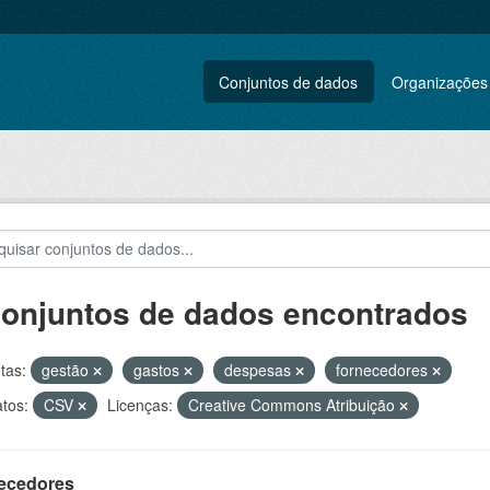
Conjuntos de dados
Organizações
conjuntos de dados encontrados
tas:
gestão
gastos
despesas
fornecedores
tos:
CSV
Licenças:
Creative Commons Atribuição
ecedores