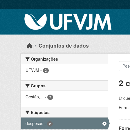
Skip to main content
Conjuntos de dados
Organizações
UFVJM
-
2
2 
Grupos
Gestão,...
-
2
Etique
Forma
Etiquetas
despesas
-
2
Forn