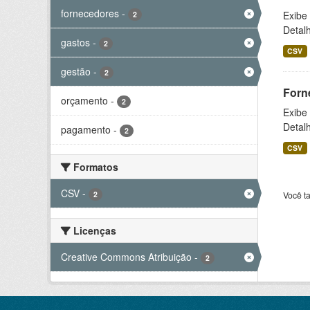
fornecedores
-
Exibe
2
Detal
gastos
-
2
CSV
gestão
-
2
Forn
orçamento
-
2
Exibe
Detal
pagamento
-
2
CSV
Formatos
CSV
-
2
Você t
Licenças
Creative Commons Atribuição
-
2