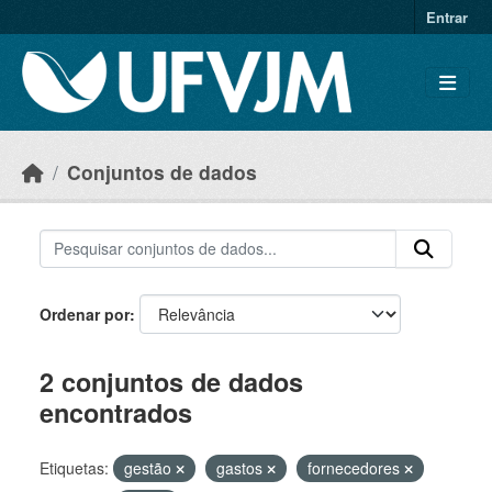
Skip to main content
Entrar
Conjuntos de dados
Ordenar por
2 conjuntos de dados
encontrados
Etiquetas:
gestão
gastos
fornecedores