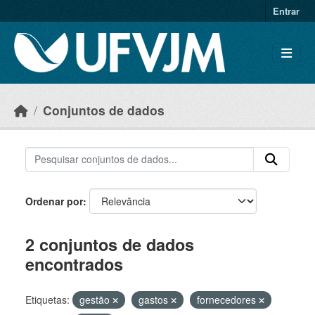
Skip to main content
Entrar
Conjuntos de dados
Ordenar por
2 conjuntos de dados
encontrados
Etiquetas:
gestão
gastos
fornecedores