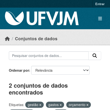
Skip to main content
Entrar
Conjuntos de dados
Ordenar por
2 conjuntos de dados
encontrados
Etiquetas:
gestão
gastos
orçamento