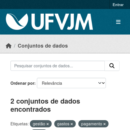
Skip to main content
Entrar
Conjuntos de dados
Ordenar por
2 conjuntos de dados
encontrados
Etiquetas:
gestão
gastos
pagamento