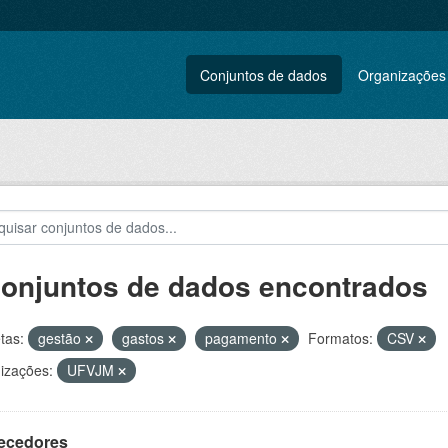
Conjuntos de dados
Organizações
conjuntos de dados encontrados
tas:
gestão
gastos
pagamento
Formatos:
CSV
izações:
UFVJM
ecedores