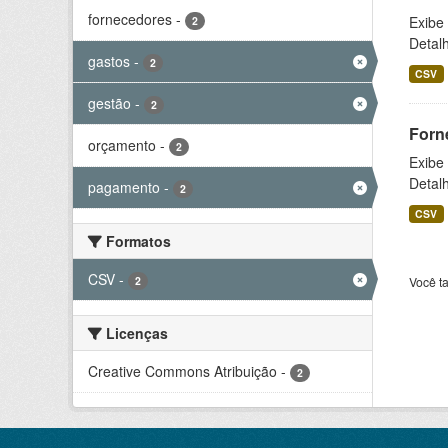
fornecedores
-
Exibe
2
Detal
gastos
-
2
CSV
gestão
-
2
Forn
orçamento
-
2
Exibe
Detal
pagamento
-
2
CSV
Formatos
CSV
-
2
Você t
Licenças
Creative Commons Atribuição
-
2