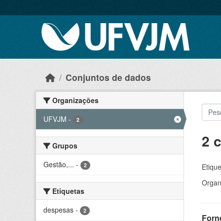
Skip to main content
Conjuntos de dados
Organizações
UFVJM
-
2
2 
Grupos
Gestão,...
-
2
Etique
Organ
Etiquetas
despesas
-
2
Forn