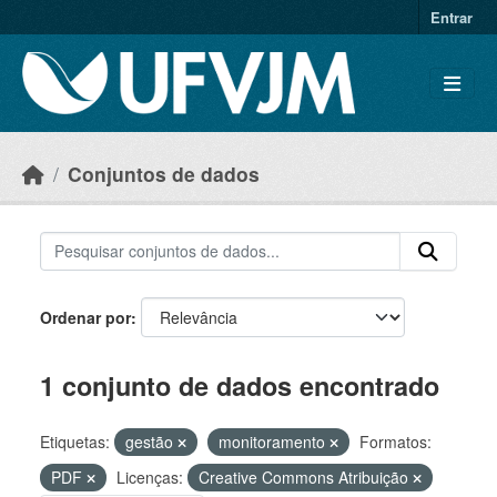
Skip to main content
Entrar
Conjuntos de dados
Ordenar por
1 conjunto de dados encontrado
Etiquetas:
gestão
monitoramento
Formatos:
PDF
Licenças:
Creative Commons Atribuição