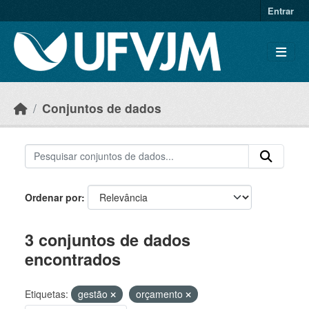
Skip to main content
Entrar
Conjuntos de dados
Ordenar por
3 conjuntos de dados
encontrados
Etiquetas:
gestão
orçamento