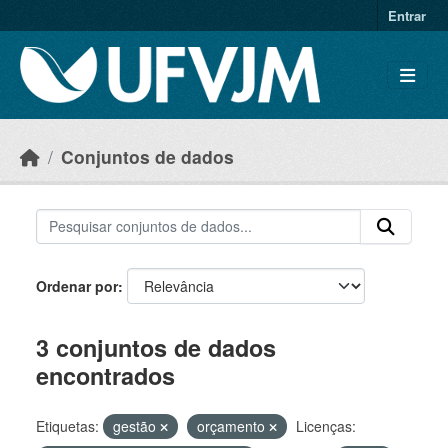
Skip to main content
Entrar
Conjuntos de dados
Ordenar por
3 conjuntos de dados
encontrados
Etiquetas:
gestão
orçamento
Licenças: