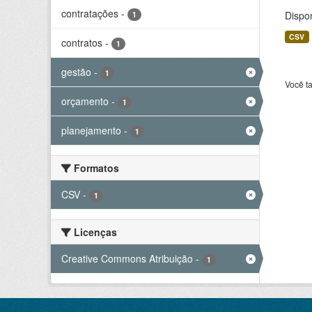
contratações
-
Dispo
1
CSV
contratos
-
1
gestão
-
1
Você t
orçamento
-
1
planejamento
-
1
Formatos
CSV
-
1
Licenças
Creative Commons Atribuição
-
1