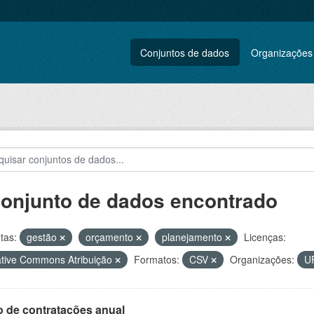
Conjuntos de dados
Organizações
conjunto de dados encontrado
tas:
gestão
orçamento
planejamento
Licenças:
tive Commons Atribuição
Formatos:
CSV
Organizações:
U
o de contratações anual