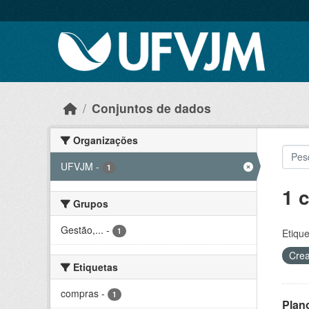
Skip to main content
Conjuntos de dados
Organizações
UFVJM
-
1
1 
Grupos
Gestão,...
-
1
Etique
Crea
Etiquetas
compras
-
1
Plan