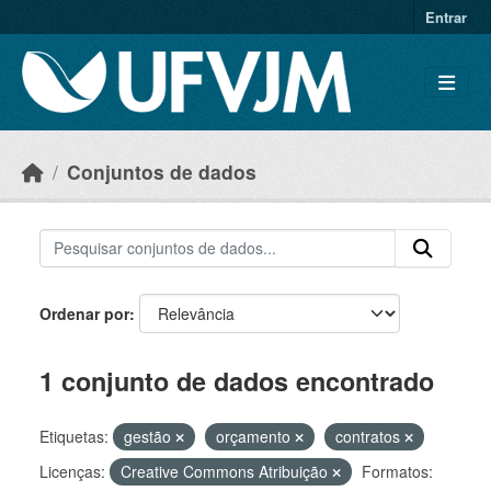
Skip to main content
Entrar
Conjuntos de dados
Ordenar por
1 conjunto de dados encontrado
Etiquetas:
gestão
orçamento
contratos
Licenças:
Creative Commons Atribuição
Formatos: