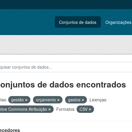
Conjuntos de dados
Organizações
conjuntos de dados encontrados
tas:
gestão
orçamento
gastos
Licenças:
tive Commons Atribuição
Formatos:
CSV
ecedores