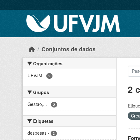
Skip to main content
Conjuntos de dados
Organizações
UFVJM
-
2
2 
Grupos
Gestão,...
-
2
Etique
Crea
Etiquetas
despesas
-
2
Forn