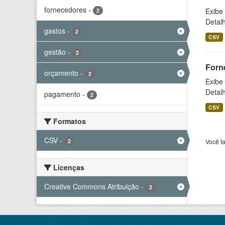
fornecedores
-
Exibe
2
Detal
gastos
-
2
CSV
gestão
-
2
Forn
orçamento
-
2
Exibe
Detal
pagamento
-
2
CSV
Formatos
CSV
-
2
Você t
Licenças
Creative Commons Atribuição
-
2