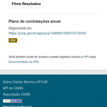
Filtrar Resultados
Plano de contratações anual
Disponíveis em
https://pncp.gov.br/app/pca/16888315000157/2025
CSV
Você também pode ter acesso a esses registros usando a
API
(veja
Documentação da API
).
Sobre Dados Abertos UFVJM
API do CKAN
Associação CKAN
Impulsionado por