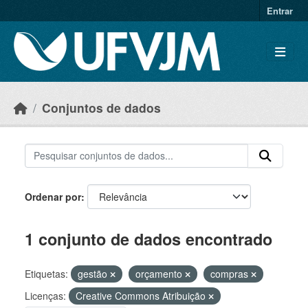
Skip to main content
Entrar
Conjuntos de dados
Ordenar por
1 conjunto de dados encontrado
Etiquetas:
gestão
orçamento
compras
Licenças:
Creative Commons Atribuição