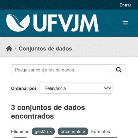
Skip to main content
Entrar
Conjuntos de dados
Ordenar por
3 conjuntos de dados
encontrados
Etiquetas:
gestão
orçamento
Formatos: