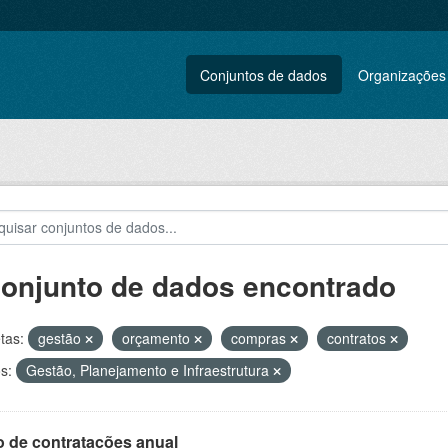
Conjuntos de dados
Organizações
conjunto de dados encontrado
tas:
gestão
orçamento
compras
contratos
s:
Gestão, Planejamento e Infraestrutura
o de contratações anual