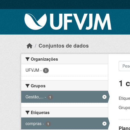
Skip to main content
Conjuntos de dados
Organizações
UFVJM
-
1
1 
Grupos
Gestão,...
-
1
Etique
Grupo
Etiquetas
compras
-
1
Plan