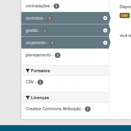
contratações
-
Dispo
1
CSV
contratos
-
1
gestão
-
1
Você t
orçamento
-
1
planejamento
-
1
Formatos
CSV
-
1
Licenças
Creative Commons Atribuição
-
1