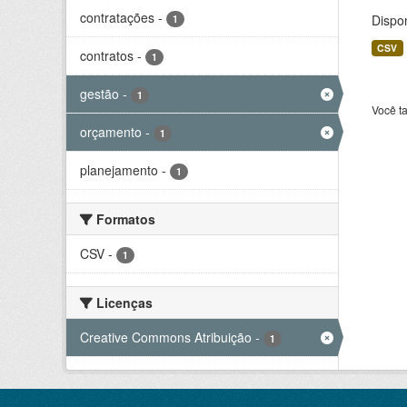
contratações
-
Dispo
1
CSV
contratos
-
1
gestão
-
1
Você t
orçamento
-
1
planejamento
-
1
Formatos
CSV
-
1
Licenças
Creative Commons Atribuição
-
1