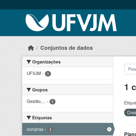
Skip to main content
Conjuntos de dados
Organizações
UFVJM
-
1
1 
Grupos
Gestão,...
-
1
Etique
Crea
Etiquetas
compras
-
1
Plan