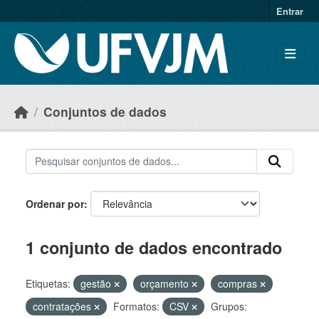
Skip to main content
Entrar
Conjuntos de dados
Ordenar por
1 conjunto de dados encontrado
Etiquetas:
gestão
orçamento
compras
contratações
Formatos:
CSV
Grupos: