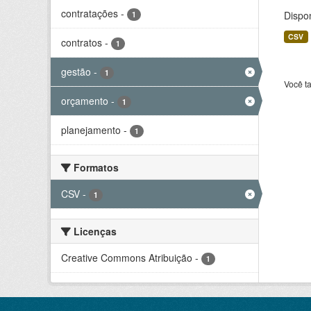
contratações
-
Dispo
1
CSV
contratos
-
1
gestão
-
1
Você t
orçamento
-
1
planejamento
-
1
Formatos
CSV
-
1
Licenças
Creative Commons Atribuição
-
1