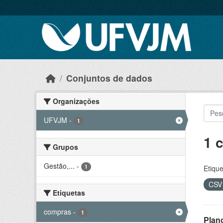
Skip to main content
Conjuntos de dados
Organizações
UFVJM
-
1
1 
Grupos
Gestão,...
-
1
Etique
CS
Etiquetas
compras
-
1
Plan