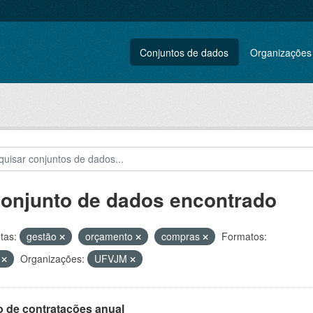
Conjuntos de dados
Organizações
conjunto de dados encontrado
tas:
gestão
orçamento
compras
Formatos:
V
Organizações:
UFVJM
o de contratações anual