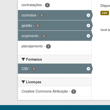
contratações
-
Dispo
1
CSV
contratos
-
1
gestão
-
1
Você t
orçamento
-
1
planejamento
-
1
Formatos
CSV
-
1
Licenças
Creative Commons Atribuição
-
1