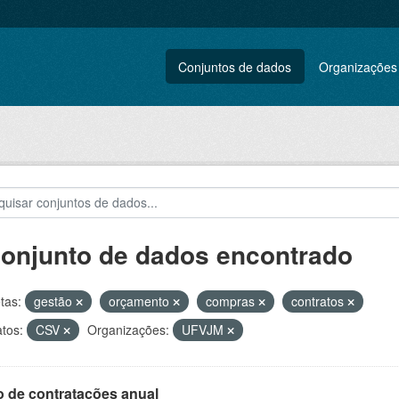
Conjuntos de dados
Organizações
conjunto de dados encontrado
tas:
gestão
orçamento
compras
contratos
tos:
CSV
Organizações:
UFVJM
o de contratações anual