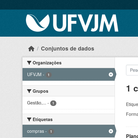
Skip to main content
Conjuntos de dados
Organizações
UFVJM
-
1
1 
Grupos
Gestão,...
-
1
Etique
Forma
Etiquetas
compras
-
1
Plan