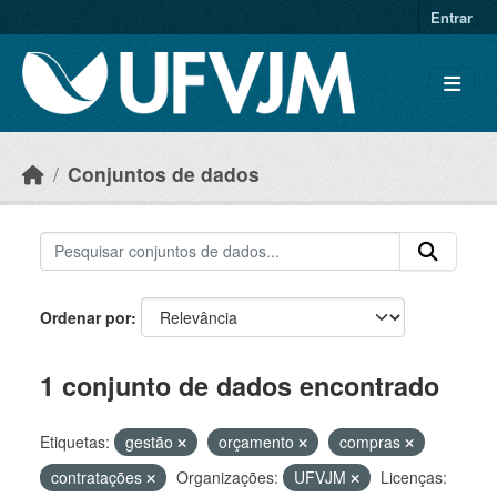
Skip to main content
Entrar
Conjuntos de dados
Ordenar por
1 conjunto de dados encontrado
Etiquetas:
gestão
orçamento
compras
contratações
Organizações:
UFVJM
Licenças: