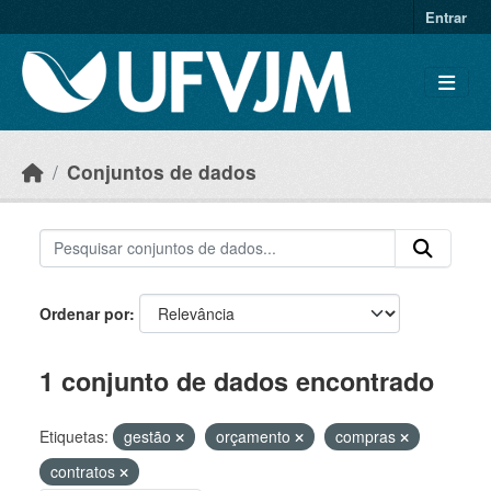
Skip to main content
Entrar
Conjuntos de dados
Ordenar por
1 conjunto de dados encontrado
Etiquetas:
gestão
orçamento
compras
contratos