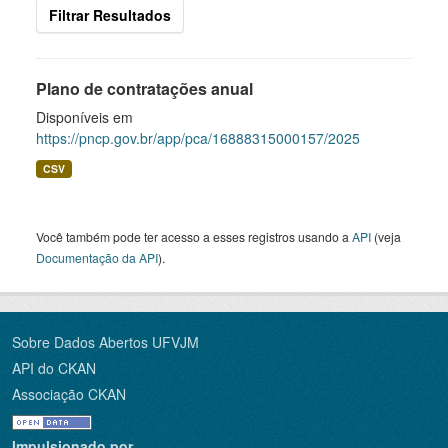
Filtrar Resultados
Plano de contratações anual
Disponíveis em
https://pncp.gov.br/app/pca/16888315000157/2025
CSV
Você também pode ter acesso a esses registros usando a
API
(veja
Documentação da API
).
Sobre Dados Abertos UFVJM
API do CKAN
Associação CKAN
Impulsionado por