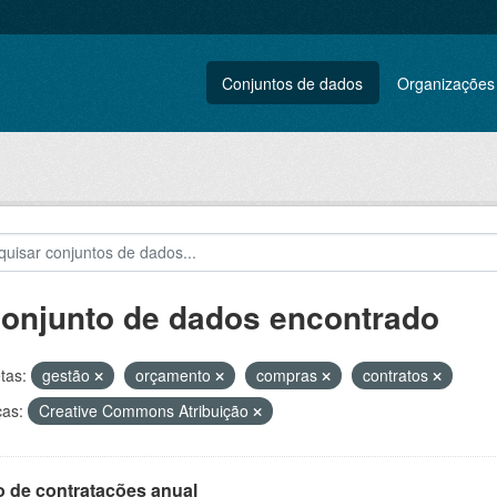
Conjuntos de dados
Organizações
conjunto de dados encontrado
tas:
gestão
orçamento
compras
contratos
ças:
Creative Commons Atribuição
o de contratações anual