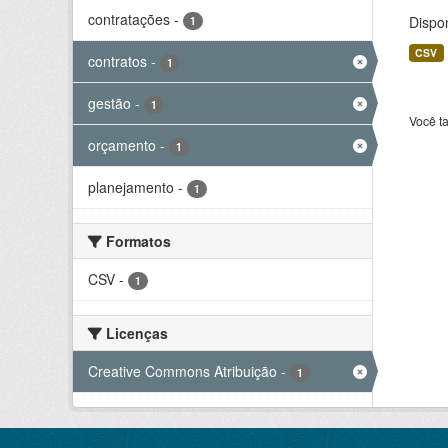
contratações
-
Dispo
1
CSV
contratos
-
1
gestão
-
1
Você t
orçamento
-
1
planejamento
-
1
Formatos
CSV
-
1
Licenças
Creative Commons Atribuição
-
1