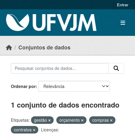
Skip to main content
Entrar
Conjuntos de dados
Ordenar por
1 conjunto de dados encontrado
Etiquetas:
gestão
orçamento
compras
contratos
Licenças: