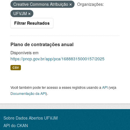
Creative Commons Atribuição
Organizações:
UFVJM
Filtrar Resultados
Plano de contratações anual
Disponíveis em
https://pncp.gov.br/app/pca/16888315000157/2025
CSV
Você também pode ter acesso a esses registros usando a
API
(veja
Documentação da API
).
Sobre Dados Abertos UFVJM
API do CKAN