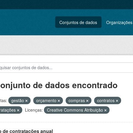
Conjuntos de dados
Organizações
conjunto de dados encontrado
tas:
gestão
orçamento
compras
contratos
ratações
Licenças:
Creative Commons Atribuição
o de contratações anual