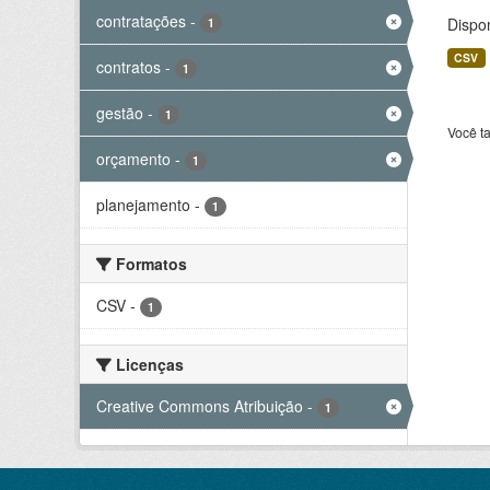
contratações
-
Dispo
1
CSV
contratos
-
1
gestão
-
1
Você t
orçamento
-
1
planejamento
-
1
Formatos
CSV
-
1
Licenças
Creative Commons Atribuição
-
1