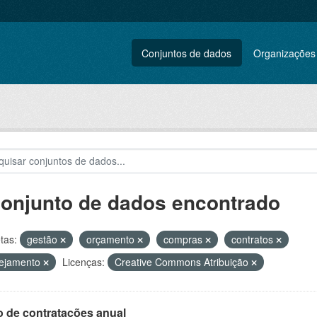
Conjuntos de dados
Organizações
conjunto de dados encontrado
tas:
gestão
orçamento
compras
contratos
nejamento
Licenças:
Creative Commons Atribuição
o de contratações anual