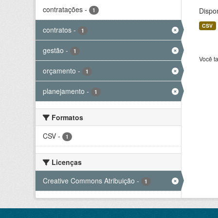
contratações
-
Dispo
1
CSV
contratos
-
1
gestão
-
1
Você t
orçamento
-
1
planejamento
-
1
Formatos
CSV
-
1
Licenças
Creative Commons Atribuição
-
1