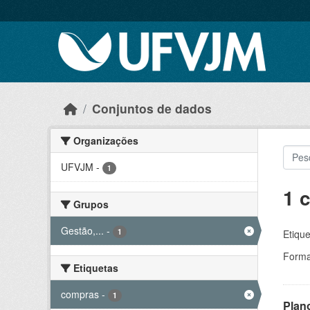
Skip to main content
Conjuntos de dados
Organizações
UFVJM
-
1
1 
Grupos
Gestão,...
-
1
Etique
Forma
Etiquetas
compras
-
1
Plan