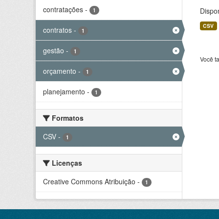
contratações
-
Dispo
1
CSV
contratos
-
1
gestão
-
1
Você t
orçamento
-
1
planejamento
-
1
Formatos
CSV
-
1
Licenças
Creative Commons Atribuição
-
1