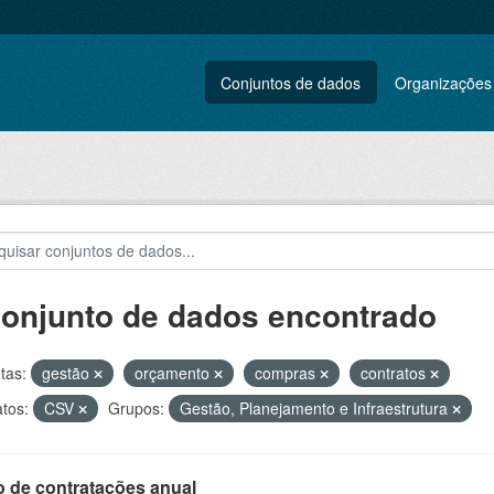
Conjuntos de dados
Organizações
conjunto de dados encontrado
tas:
gestão
orçamento
compras
contratos
tos:
CSV
Grupos:
Gestão, Planejamento e Infraestrutura
o de contratações anual