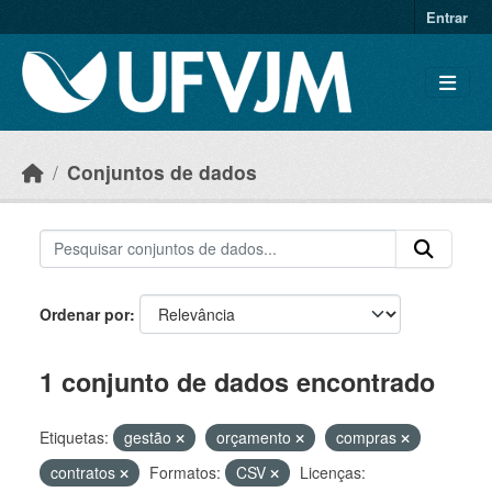
Skip to main content
Entrar
Conjuntos de dados
Ordenar por
1 conjunto de dados encontrado
Etiquetas:
gestão
orçamento
compras
contratos
Formatos:
CSV
Licenças: