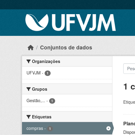
Skip to main content
Conjuntos de dados
Organizações
UFVJM
-
1
1 
Grupos
Gestão,...
-
1
Etique
Etiquetas
Plan
compras
-
1
Dispo