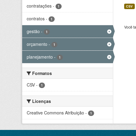
contratações
-
1
CSV
contratos
-
1
Você t
gestão
-
1
orçamento
-
1
planejamento
-
1
Formatos
CSV
-
1
Licenças
Creative Commons Atribuição
-
1