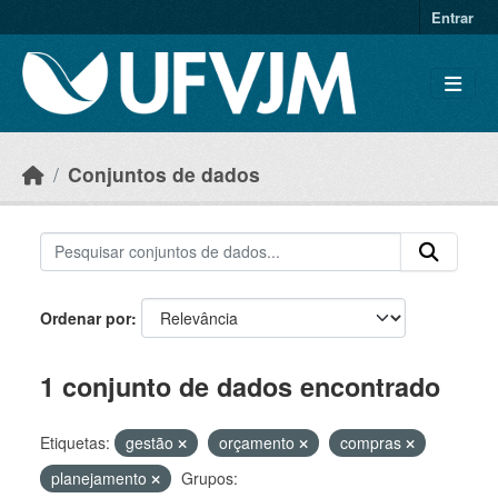
Skip to main content
Entrar
Conjuntos de dados
Ordenar por
1 conjunto de dados encontrado
Etiquetas:
gestão
orçamento
compras
planejamento
Grupos: