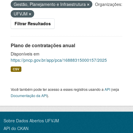
Gestão, Planejamento e Infraestrutura
Organizações:
UFVJM
Filtrar Resultados
Plano de contratações anual
Disponíveis em
https://pncp.gov.br/app/pca/16888315000157/2025
CSV
Você também pode ter acesso a esses registros usando a
API
(veja
Documentação da API
).
Sobre Dados Abertos UFVJM
API do CKAN