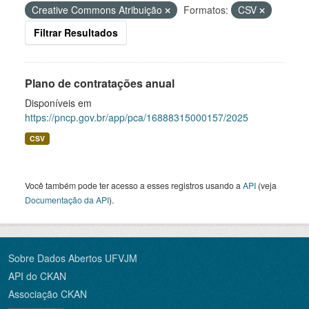
Creative Commons Atribuição
Formatos:
CSV
Filtrar Resultados
Plano de contratações anual
Disponíveis em
https://pncp.gov.br/app/pca/16888315000157/2025
CSV
Você também pode ter acesso a esses registros usando a
API
(veja
Documentação da API
).
Sobre Dados Abertos UFVJM
API do CKAN
Associação CKAN