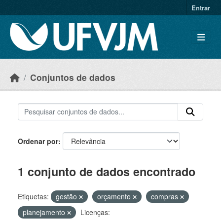
Skip to main content
Entrar
Conjuntos de dados
Ordenar por
1 conjunto de dados encontrado
Etiquetas:
gestão
orçamento
compras
planejamento
Licenças: