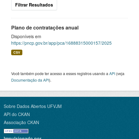
Filtrar Resultados
Plano de contratações anual
Disponíveis em
https://pncp.gov.br/app/pca/16888315000157/2025
CSV
Você também pode ter acesso a esses registros usando a
API
(veja
Documentação da API
).
Sobre Dados Abertos UFVJM
API do CKAN
Associação CKAN
Impulsionado por