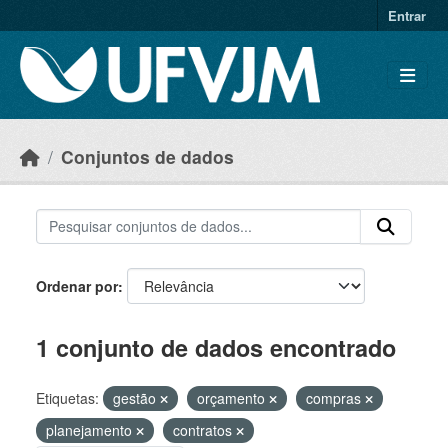
Skip to main content
Entrar
Conjuntos de dados
Ordenar por
1 conjunto de dados encontrado
Etiquetas:
gestão
orçamento
compras
planejamento
contratos