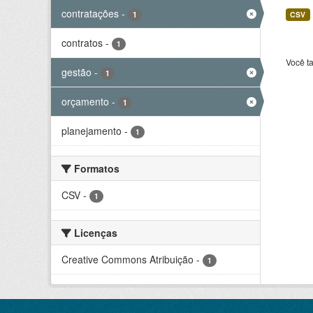
contratações
-
1
CSV
contratos
-
1
Você t
gestão
-
1
orçamento
-
1
planejamento
-
1
Formatos
CSV
-
1
Licenças
Creative Commons Atribuição
-
1