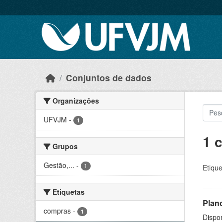
Skip to main content
Conjuntos de dados
Organizações
UFVJM
-
1
1 
Grupos
Gestão,...
-
1
Etique
Etiquetas
Plan
compras
-
1
Dispo