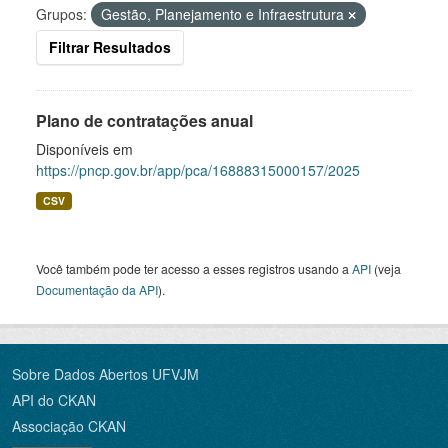
Grupos:
Gestão, Planejamento e Infraestrutura
Filtrar Resultados
Plano de contratações anual
Disponíveis em
https://pncp.gov.br/app/pca/16888315000157/2025
CSV
Você também pode ter acesso a esses registros usando a
API
(veja
Documentação da API
).
Sobre Dados Abertos UFVJM
API do CKAN
Associação CKAN