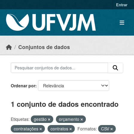
Skip to main content
Entrar
Conjuntos de dados
Ordenar por
1 conjunto de dados encontrado
Etiquetas:
gestão
orçamento
contratações
contratos
Formatos:
CSV