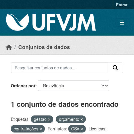
Skip to main content
Entrar
Conjuntos de dados
Ordenar por
1 conjunto de dados encontrado
Etiquetas:
gestão
orçamento
contratações
Formatos:
CSV
Licenças: