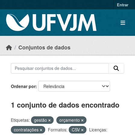
Skip to main content
Entrar
Conjuntos de dados
Ordenar por
1 conjunto de dados encontrado
Etiquetas:
gestão
orçamento
contratações
Formatos:
CSV
Licenças: