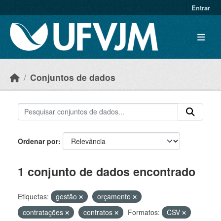
Skip to main content
Entrar
Conjuntos de dados
Ordenar por
1 conjunto de dados encontrado
Etiquetas:
gestão
orçamento
contratações
contratos
Formatos:
CSV