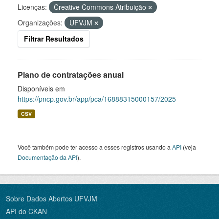
Licenças:
Creative Commons Atribuição
Organizações:
UFVJM
Filtrar Resultados
Plano de contratações anual
Disponíveis em
https://pncp.gov.br/app/pca/16888315000157/2025
CSV
Você também pode ter acesso a esses registros usando a
API
(veja
Documentação da API
).
Sobre Dados Abertos UFVJM
API do CKAN