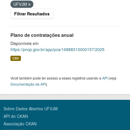
UFVJM
Filtrar Resultados
Plano de contratações anual
Disponíveis em
https://pncp.gov.br/app/pca/16888315000157/2025
CSV
Você também pode ter acesso a esses registros usando a
API
(veja
Documentação da API
).
Sobre Dados Abertos UFVJM
API do CKAN
Associação CKAN