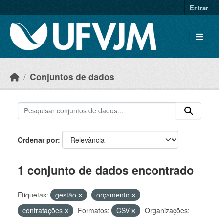
Skip to main content
Entrar
Conjuntos de dados
Ordenar por
1 conjunto de dados encontrado
Etiquetas:
gestão
orçamento
contratações
Formatos:
CSV
Organizações: