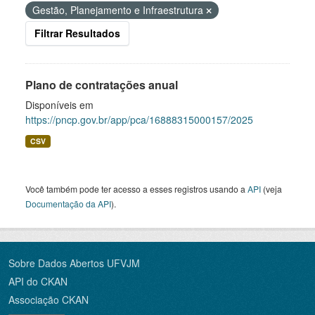
Gestão, Planejamento e Infraestrutura
Filtrar Resultados
Plano de contratações anual
Disponíveis em
https://pncp.gov.br/app/pca/16888315000157/2025
CSV
Você também pode ter acesso a esses registros usando a
API
(veja
Documentação da API
).
Sobre Dados Abertos UFVJM
API do CKAN
Associação CKAN