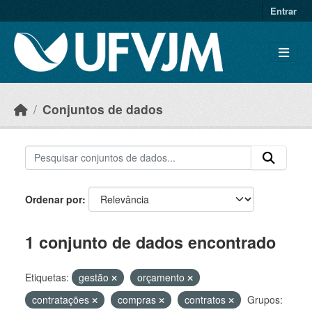
Skip to main content
Entrar
Conjuntos de dados
Ordenar por
1 conjunto de dados encontrado
Etiquetas:
gestão
orçamento
contratações
compras
contratos
Grupos: