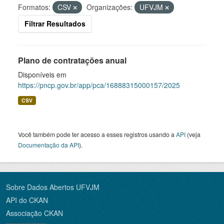
Formatos:
CSV
Organizações:
UFVJM
Filtrar Resultados
Plano de contratações anual
Disponíveis em
https://pncp.gov.br/app/pca/16888315000157/2025
CSV
Você também pode ter acesso a esses registros usando a
API
(veja
Documentação da API
).
Sobre Dados Abertos UFVJM
API do CKAN
Associação CKAN