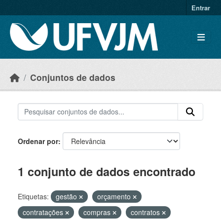
Skip to main content
Entrar
Conjuntos de dados
Ordenar por
1 conjunto de dados encontrado
Etiquetas:
gestão
orçamento
contratações
compras
contratos