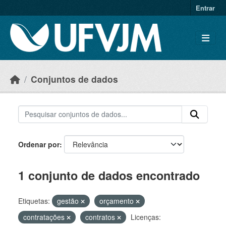
Skip to main content
Entrar
Conjuntos de dados
Ordenar por
1 conjunto de dados encontrado
Etiquetas:
gestão
orçamento
contratações
contratos
Licenças: