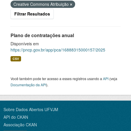
Creative Commons Atribuição
Filtrar Resultados
Plano de contratações anual
Disponíveis em
https://pncp.gov.br/app/pca/16888315000157/2025
CSV
Você também pode ter acesso a esses registros usando a
API
(veja
Documentação da API
).
Sobre Dados Abertos UFVJM
API do CKAN
Associação CKAN