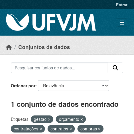
Skip to main content
Entrar
Conjuntos de dados
Ordenar por
1 conjunto de dados encontrado
Etiquetas:
gestão
orçamento
contratações
contratos
compras