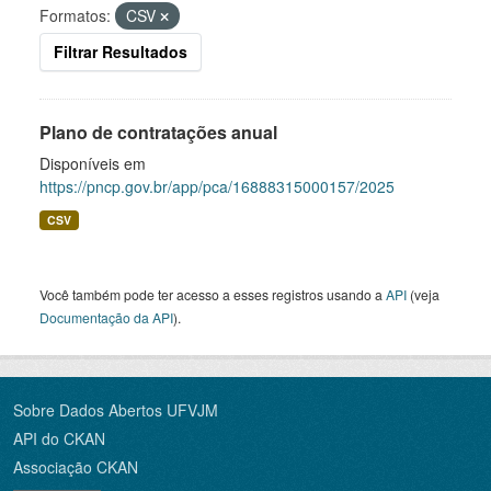
Formatos:
CSV
Filtrar Resultados
Plano de contratações anual
Disponíveis em
https://pncp.gov.br/app/pca/16888315000157/2025
CSV
Você também pode ter acesso a esses registros usando a
API
(veja
Documentação da API
).
Sobre Dados Abertos UFVJM
API do CKAN
Associação CKAN