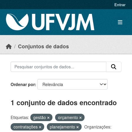
Skip to main content
Entrar
Conjuntos de dados
Ordenar por
1 conjunto de dados encontrado
Etiquetas:
gestão
orçamento
contratações
planejamento
Organizações: