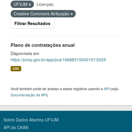
UFVJM
Licenças:
Creative Commons Atribuição
Filtrar Resultados
Plano de contratações anual
Disponíveis em
https://pncp.gov.br/app/pca/16888315000157/2025
CSV
Você também pode ter acesso a esses registros usando a
API
(veja
Documentação da API
).
Sobre Dados Abertos UFVJM
API do CKAN