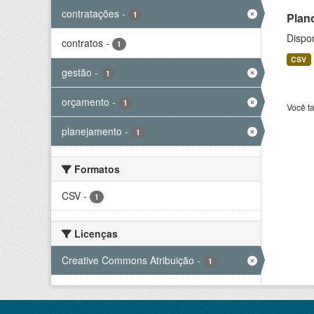
contratações
-
1
Plan
Dispo
contratos
-
1
CSV
gestão
-
1
orçamento
-
1
Você t
planejamento
-
1
Formatos
CSV
-
1
Licenças
Creative Commons Atribuição
-
1