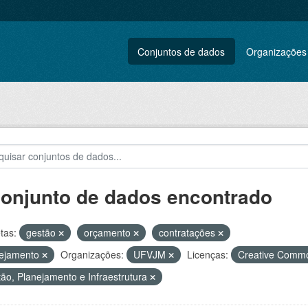
Conjuntos de dados
Organizações
conjunto de dados encontrado
tas:
gestão
orçamento
contratações
nejamento
Organizações:
UFVJM
Licenças:
Creative Commo
ão, Planejamento e Infraestrutura