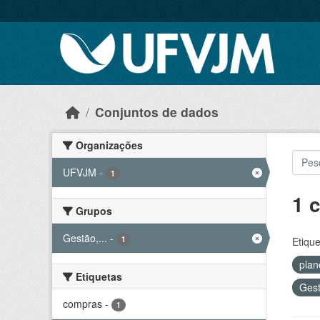
Skip to main content
Conjuntos de dados
Organizações
UFVJM
-
1
1 
Grupos
Gestão,...
-
1
Etique
pla
Etiquetas
Gest
compras
-
1