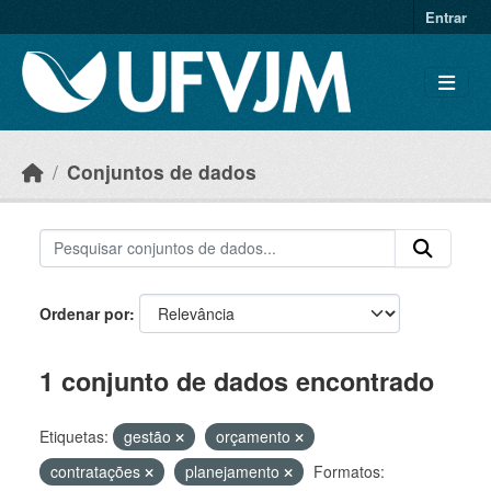
Skip to main content
Entrar
Conjuntos de dados
Ordenar por
1 conjunto de dados encontrado
Etiquetas:
gestão
orçamento
contratações
planejamento
Formatos: