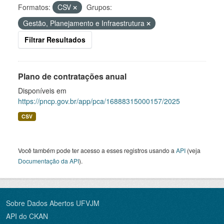
Formatos:
CSV
Grupos:
Gestão, Planejamento e Infraestrutura
Filtrar Resultados
Plano de contratações anual
Disponíveis em
https://pncp.gov.br/app/pca/16888315000157/2025
CSV
Você também pode ter acesso a esses registros usando a
API
(veja
Documentação da API
).
Sobre Dados Abertos UFVJM
API do CKAN