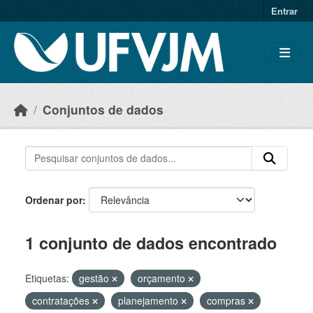
Skip to main content
Entrar
Conjuntos de dados
Ordenar por
1 conjunto de dados encontrado
Etiquetas:
gestão
orçamento
contratações
planejamento
compras