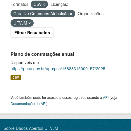
Formatos:
CSV
Licenças:
Creative Commons Atribuição
Organizações:
UFVJM
Filtrar Resultados
Plano de contratações anual
Disponíveis em
https://pncp.gov.br/app/pca/16888315000157/2025
CSV
Você também pode ter acesso a esses registros usando a
API
(veja
Documentação da API
).
Sobre Dados Abertos UFVJM