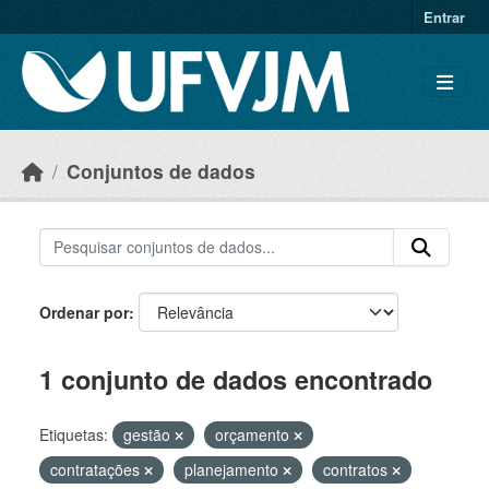
Skip to main content
Entrar
Conjuntos de dados
Ordenar por
1 conjunto de dados encontrado
Etiquetas:
gestão
orçamento
contratações
planejamento
contratos