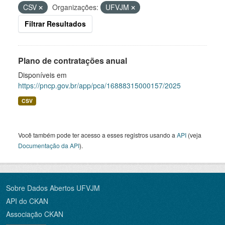
CSV
Organizações:
UFVJM
Filtrar Resultados
Plano de contratações anual
Disponíveis em
https://pncp.gov.br/app/pca/16888315000157/2025
CSV
Você também pode ter acesso a esses registros usando a
API
(veja
Documentação da API
).
Sobre Dados Abertos UFVJM
API do CKAN
Associação CKAN