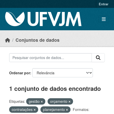
Skip to main content
Entrar
Conjuntos de dados
Ordenar por
1 conjunto de dados encontrado
Etiquetas:
gestão
orçamento
contratações
planejamento
Formatos: