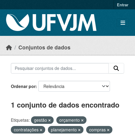
Skip to main content
Entrar
Conjuntos de dados
Ordenar por
1 conjunto de dados encontrado
Etiquetas:
gestão
orçamento
contratações
planejamento
compras