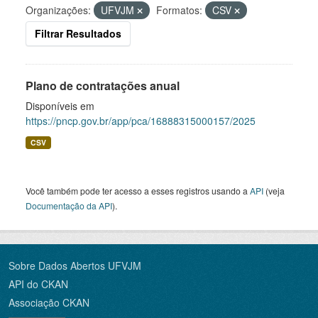
Organizações:
UFVJM
Formatos:
CSV
Filtrar Resultados
Plano de contratações anual
Disponíveis em
https://pncp.gov.br/app/pca/16888315000157/2025
CSV
Você também pode ter acesso a esses registros usando a
API
(veja
Documentação da API
).
Sobre Dados Abertos UFVJM
API do CKAN
Associação CKAN