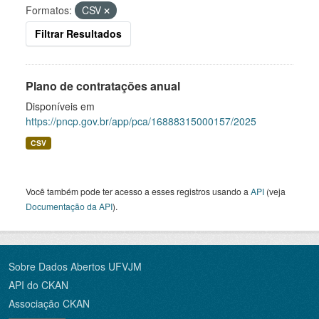
Formatos:
CSV
Filtrar Resultados
Plano de contratações anual
Disponíveis em
https://pncp.gov.br/app/pca/16888315000157/2025
CSV
Você também pode ter acesso a esses registros usando a
API
(veja
Documentação da API
).
Sobre Dados Abertos UFVJM
API do CKAN
Associação CKAN