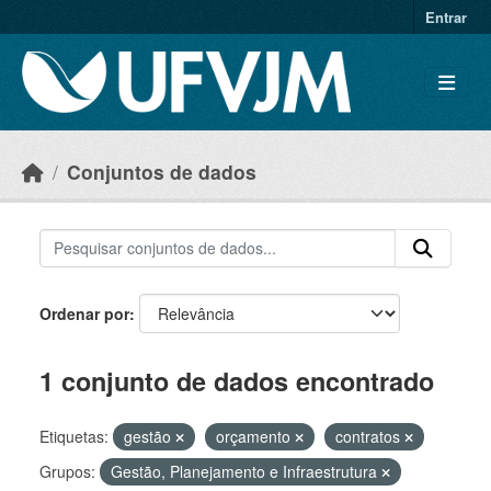
Skip to main content
Entrar
Conjuntos de dados
Ordenar por
1 conjunto de dados encontrado
Etiquetas:
gestão
orçamento
contratos
Grupos:
Gestão, Planejamento e Infraestrutura