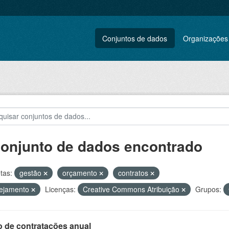
Conjuntos de dados
Organizações
conjunto de dados encontrado
tas:
gestão
orçamento
contratos
nejamento
Licenças:
Creative Commons Atribuição
Grupos:
o de contratações anual