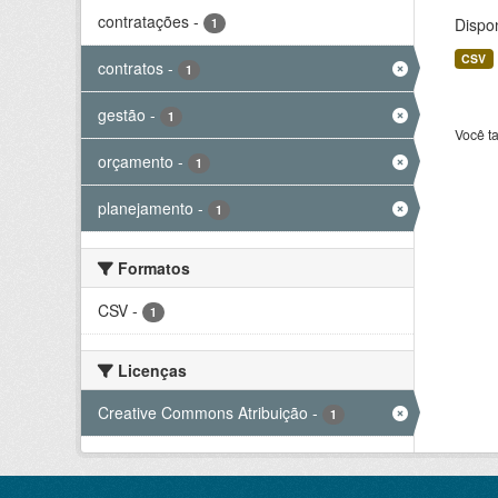
contratações
-
Dispo
1
CSV
contratos
-
1
gestão
-
1
Você t
orçamento
-
1
planejamento
-
1
Formatos
CSV
-
1
Licenças
Creative Commons Atribuição
-
1