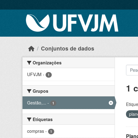
Skip to main content
Conjuntos de dados
Organizações
UFVJM
-
1
1 
Grupos
Gestão,...
-
1
Etique
pla
Etiquetas
compras
-
1
Plan